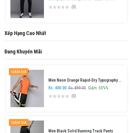
(0)
Xếp Hạng Cao Nhất
Đang Khuyến Mãi
GIẢM GIÁ
Men Neon Orange Rapid-Dry Typography Tshirt
Rs. 400.00
Rs. 899.00
Giảm -55%%
(0)
NỔI BẬT
MỚI
GIẢM GIÁ
Men Black Solid Running Track Pants