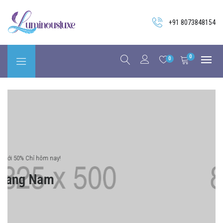
+91 8073848154
0
0