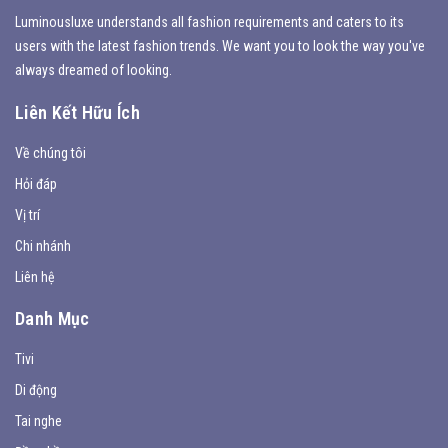
Luminousluxe understands all fashion requirements and caters to its
users with the latest fashion trends. We want you to look the way you've
always dreamed of looking.
Liên Kết Hữu Ích
Về chúng tôi
Hỏi đáp
Vị trí
Chi nhánh
Liên hệ
Danh Mục
Tivi
Di động
Tai nghe