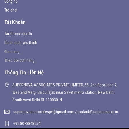
Đồng hồ
Trò chơi
Tài Khoản
Tài khoản của tôi
Danh sách yêu thích
Đơn hàng
Theo dõi đơn hàng
Thông Tin Liên Hệ
SUPERNOVA ASSOCIATES PRIVATE LIMITED, 55, 2nd floor, lane-2,
Westend Marg, Saidullajab near Saket metro station, New Delhi
South west Delhi DL 110030 IN
supernovaassociatespvt@gmail.com /contact@luminousluxe.in
+91 8073848154